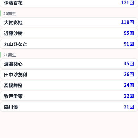
伊藤百花
121回
20期生
大賀彩姫
119回
近藤沙樹
95回
丸山ひなた
91回
21期生
渡邉葵心
35回
田中沙友利
26回
髙橋舞桜
24回
牧戸愛茉
22回
森川優
21回