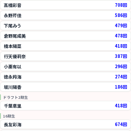
髙橋彩音
708回
永野芹佳
586回
下尾みう
479回
倉野尾成美
478回
橋本陽菜
418回
行天優莉奈
387回
小栗有以
296回
徳永羚海
274回
坂川陽香
186回
ドラフト2期生
千葉恵里
418回
16期生
長友彩海
674回