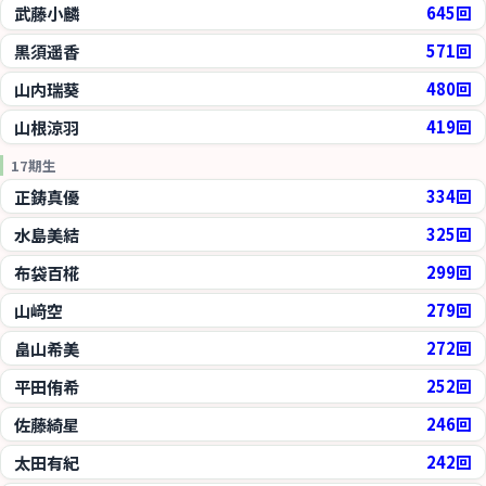
武藤小麟
645回
黒須遥香
571回
山内瑞葵
480回
山根涼羽
419回
17期生
正鋳真優
334回
水島美結
325回
布袋百椛
299回
山﨑空
279回
畠山希美
272回
平田侑希
252回
佐藤綺星
246回
太田有紀
242回