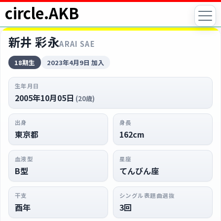
circle.AKB
新井 彩永
ARAI SAE
18期生
2023年4月9日 加入
生年月日
2005年10月05日
(20歳)
出身
身長
東京都
162cm
血液型
星座
B型
てんびん座
干支
シングル表題曲選抜
酉年
3回