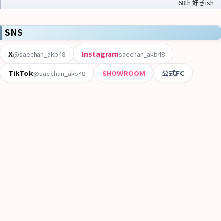
68th 好きish
SNS
X
Instagram
@saechan_akb48
saechan_akb48
TikTok
SHOWROOM
公式FC
@saechan_akb48