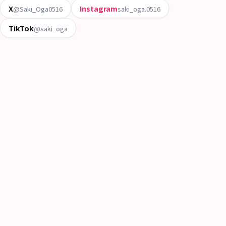
X
Instagram
@Saki_Oga0516
saki_oga.0516
TikTok
@saki_oga