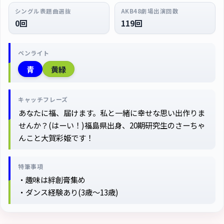
シングル表題曲選抜
AKB48劇場出演回数
0回
119回
ペンライト
青
黄緑
キャッチフレーズ
あなたに福、届けます。私と一緒に幸せな思い出作りま
せんか？(はーい！)福島県出身、20期研究生のさーちゃ
んこと大賀彩姫です！
特筆事項
・趣味は絆創膏集め
・ダンス経験あり(3歳～13歳)