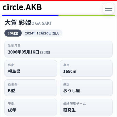
circle.AKB
大賀 彩姫
OGA SAKI
20期生
2024年12月20日 加入
生年月日
2006年05月16日
(20歳)
出身
身長
福島県
168cm
血液型
星座
B型
おうし座
干支
最終所属チーム
戌年
研究生