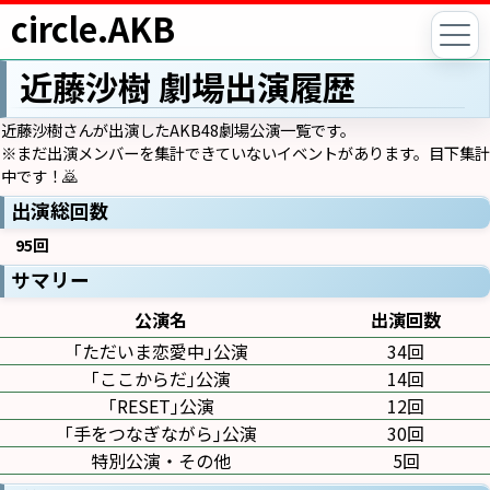
circle.AKB
近藤沙樹 劇場出演履歴
近藤沙樹さんが出演したAKB48劇場公演一覧です。
※まだ出演メンバーを集計できていないイベントがあります。目下集計
中です！🙇
出演総回数
95回
サマリー
公演名
出演回数
｢ただいま恋愛中｣公演
34回
｢ここからだ｣公演
14回
｢RESET｣公演
12回
｢手をつなぎながら｣公演
30回
特別公演・その他
5回