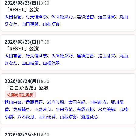
2026/08/23(日)
13:00
「RESET」公演
太田有紀
、
行天優莉奈
、
久保姫菜乃
、
黒須遥香
、
迫由芽実
、
丸山
ひなた
、
山口結愛
、
山根涼羽
2026/08/23(日)
17:30
「RESET」公演
太田有紀
、
行天優莉奈
、
久保姫菜乃
、
黒須遥香
、
迫由芽実
、
丸山
ひなた
、
山口結愛
、
山根涼羽
2026/08/24(月)
18:30
「ここからだ」公演
佐藤綺星生誕祭
秋山由奈
、
伊藤百花
、
岩立沙穂
、
太田有紀
、
川村結衣
、
坂川陽
香
、
佐藤綺星
、
下尾みう
、
平田侑希
、
布袋百椛
、
水島美結
、
武藤
小麟
、
八木愛月
、
山内瑞葵
、
山根涼羽
、
渡邉葵心
2026/08/25(火)
18:30