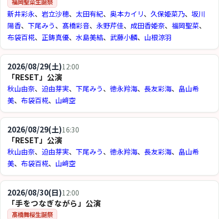
福岡聖菜生誕祭
新井彩永
、
岩立沙穂
、
太田有紀
、
奥本カイリ
、
久保姫菜乃
、
坂川
陽香
、
下尾みう
、
髙橋彩音
、
永野芹佳
、
成田香姫奈
、
福岡聖菜
、
布袋百椛
、
正鋳真優
、
水島美結
、
武藤小麟
、
山根涼羽
2026/08/29(土)
12:00
「RESET」公演
秋山由奈
、
迫由芽実
、
下尾みう
、
徳永羚海
、
長友彩海
、
畠山希
美
、
布袋百椛
、
山﨑空
2026/08/29(土)
16:30
「RESET」公演
秋山由奈
、
迫由芽実
、
下尾みう
、
徳永羚海
、
長友彩海
、
畠山希
美
、
布袋百椛
、
山﨑空
2026/08/30(日)
12:00
「手をつなぎながら」公演
髙橋舞桜生誕祭