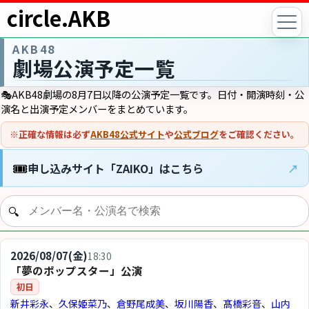
circle.AKB
AKB48
劇場公演予定一覧
🎭AKB48劇場の8月7日以降の公演予定一覧です。日付・開演時刻・公
演名と出演予定メンバーをまとめています。
※正確な情報は必ず
AKB48公式サイト
や
公式ブログ
をご確認ください。
🎟️
申し込みサイト「ZAIKO」はこちら
↗
2026/08/07(金)
18:30
「夢のポップスター」公演
初日
新井彩永
、
久保姫菜乃
、
倉野尾成美
、
坂川陽香
、
髙橋彩音
、
山内