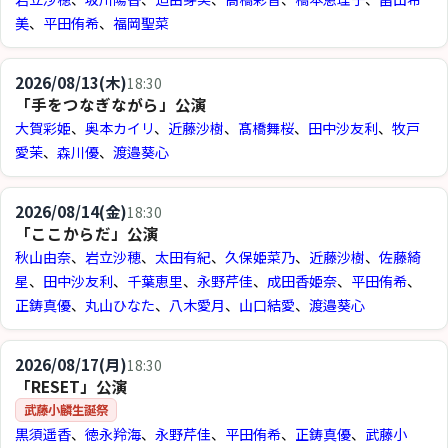
美
、
平田侑希
、
福岡聖菜
2026/08/13(木)
18:30
「手をつなぎながら」公演
大賀彩姫
、
奥本カイリ
、
近藤沙樹
、
髙橋舞桜
、
田中沙友利
、
牧戸
愛茉
、
森川優
、
渡邉葵心
2026/08/14(金)
18:30
「ここからだ」公演
秋山由奈
、
岩立沙穂
、
太田有紀
、
久保姫菜乃
、
近藤沙樹
、
佐藤綺
星
、
田中沙友利
、
千葉恵里
、
永野芹佳
、
成田香姫奈
、
平田侑希
、
正鋳真優
、
丸山ひなた
、
八木愛月
、
山口結愛
、
渡邉葵心
2026/08/17(月)
18:30
「RESET」公演
武藤小麟生誕祭
黒須遥香
、
徳永羚海
、
永野芹佳
、
平田侑希
、
正鋳真優
、
武藤小