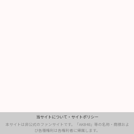
当サイトについて・サイトポリシー
本サイトは非公式のファンサイトです。「AKB48」等の名称・商標およ
び各種権利は各権利者に帰属します。