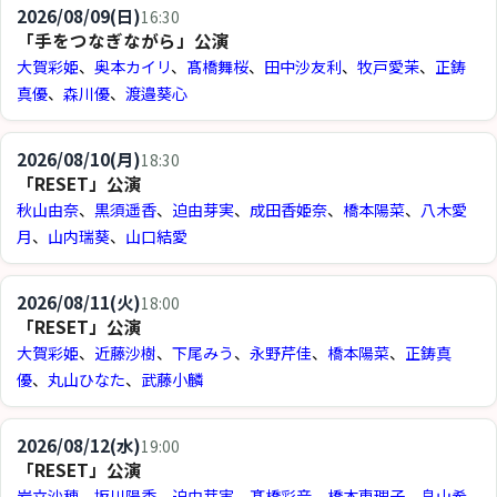
2026/08/09(日)
16:30
「手をつなぎながら」公演
大賀彩姫
、
奥本カイリ
、
髙橋舞桜
、
田中沙友利
、
牧戸愛茉
、
正鋳
真優
、
森川優
、
渡邉葵心
2026/08/10(月)
18:30
「RESET」公演
秋山由奈
、
黒須遥香
、
迫由芽実
、
成田香姫奈
、
橋本陽菜
、
八木愛
月
、
山内瑞葵
、
山口結愛
2026/08/11(火)
18:00
「RESET」公演
大賀彩姫
、
近藤沙樹
、
下尾みう
、
永野芹佳
、
橋本陽菜
、
正鋳真
優
、
丸山ひなた
、
武藤小麟
2026/08/12(水)
19:00
「RESET」公演
岩立沙穂
、
坂川陽香
、
迫由芽実
、
髙橋彩音
、
橋本恵理子
、
畠山希