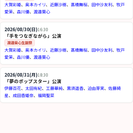
大賀彩姫
、
奥本カイリ
、
近藤沙樹
、
髙橋舞桜
、
田中沙友利
、
牧戸
愛茉
、
森川優
、
渡邉葵心
2026/08/30(日)
16:30
「手をつなぎながら」公演
渡邉葵心生誕祭
大賀彩姫
、
奥本カイリ
、
近藤沙樹
、
髙橋舞桜
、
田中沙友利
、
牧戸
愛茉
、
森川優
、
渡邉葵心
2026/08/31(月)
18:30
「夢のポップスター」公演
伊藤百花
、
太田有紀
、
工藤華純
、
黒須遥香
、
迫由芽実
、
佐藤綺
星
、
成田香姫奈
、
福岡聖菜