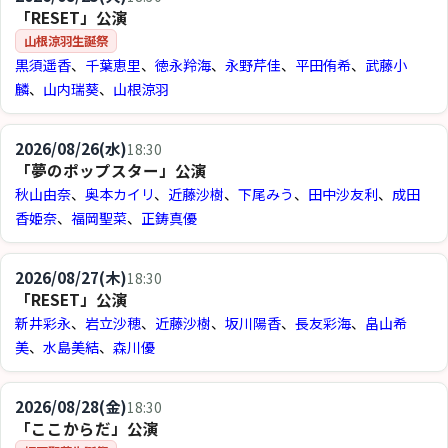
「RESET」公演
山根涼羽生誕祭
黒須遥香
、
千葉恵里
、
徳永羚海
、
永野芹佳
、
平田侑希
、
武藤小
麟
、
山内瑞葵
、
山根涼羽
2026/08/26(水)
18:30
「夢のポップスター」公演
秋山由奈
、
奥本カイリ
、
近藤沙樹
、
下尾みう
、
田中沙友利
、
成田
香姫奈
、
福岡聖菜
、
正鋳真優
2026/08/27(木)
18:30
「RESET」公演
新井彩永
、
岩立沙穂
、
近藤沙樹
、
坂川陽香
、
長友彩海
、
畠山希
美
、
水島美結
、
森川優
2026/08/28(金)
18:30
「ここからだ」公演