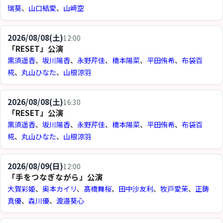
瑞葵
、
山口結愛
、
山﨑空
2026/08/08(土)
12:00
「RESET」公演
黒須遥香
、
坂川陽香
、
永野芹佳
、
橋本陽菜
、
平田侑希
、
布袋百
椛
、
丸山ひなた
、
山根涼羽
2026/08/08(土)
16:30
「RESET」公演
黒須遥香
、
坂川陽香
、
永野芹佳
、
橋本陽菜
、
平田侑希
、
布袋百
椛
、
丸山ひなた
、
山根涼羽
2026/08/09(日)
12:00
「手をつなぎながら」公演
大賀彩姫
、
奥本カイリ
、
髙橋舞桜
、
田中沙友利
、
牧戸愛茉
、
正鋳
真優
、
森川優
、
渡邉葵心