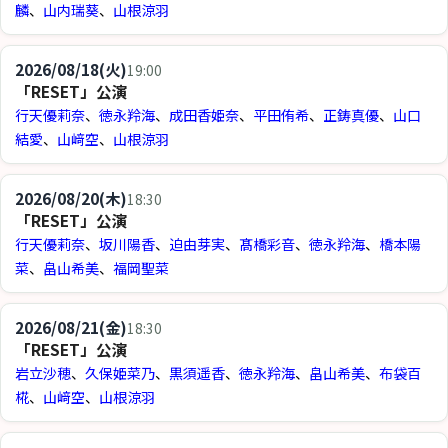
麟
、
山内瑞葵
、
山根涼羽
2026/08/18(火)
19:00
「RESET」公演
行天優莉奈
、
徳永羚海
、
成田香姫奈
、
平田侑希
、
正鋳真優
、
山口
結愛
、
山﨑空
、
山根涼羽
2026/08/20(木)
18:30
「RESET」公演
行天優莉奈
、
坂川陽香
、
迫由芽実
、
髙橋彩音
、
徳永羚海
、
橋本陽
菜
、
畠山希美
、
福岡聖菜
2026/08/21(金)
18:30
「RESET」公演
岩立沙穂
、
久保姫菜乃
、
黒須遥香
、
徳永羚海
、
畠山希美
、
布袋百
椛
、
山﨑空
、
山根涼羽