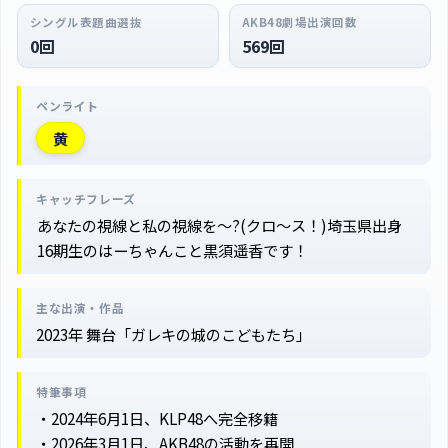
シングル表題曲選抜
AKB48劇場出演回数
0回
569回
ペンライト
黄
キャッチフレーズ
あなたの視線と私の視線を～?(クロ～ス！)埼玉県出身
16期生のはーちゃんこと黒須遥香です！
主な出演・作品
2023年 舞台「ガレキの城のこどもたち」
特筆事項
・2024年6月1日、KLP48へ完全移籍
・2026年3月1日、AKB48の活動を再開