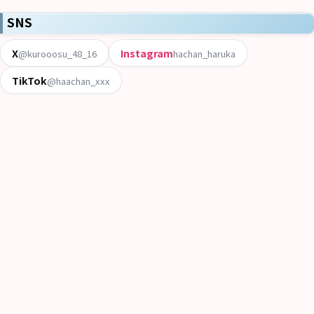
SNS
X
Instagram
@kurooosu_48_16
hachan_haruka
TikTok
@haachan_xxx