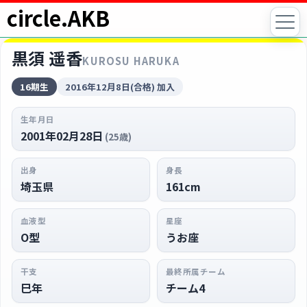
circle.AKB
黒須 遥香
KUROSU HARUKA
16期生
2016年12月8日(合格) 加入
生年月日
2001年02月28日
(25歳)
出身
身長
埼玉県
161cm
血液型
星座
O型
うお座
干支
最終所属チーム
巳年
チーム4