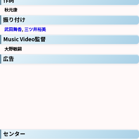
秋元康
振り付け
武田舞香
,
三ツ井裕美
Music Video監督
大野敏嗣
広告
センター