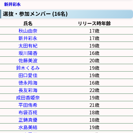
新井彩永
選抜・参加メンバー (16名)
氏名
リリース時年齢
秋山由奈
17歳
新井彩永
17歳
太田有紀
19歳
坂川陽香
16歳
佐藤美波
20歳
鈴木くるみ
19歳
田口愛佳
19歳
徳永羚海
16歳
長友彩海
22歳
成田香姫奈
19歳
平田侑希
21歳
布袋百椛
18歳
正鋳真優
18歳
水島美結
19歳