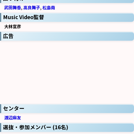
武田舞香
,
高良舞子
,
松島南
Music Video監督
大林宣彦
広告
センター
渡辺麻友
選抜・参加メンバー (16名)