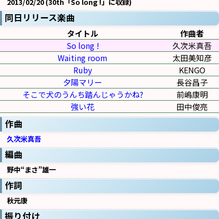
2013/02/20 (30th「So long !」に収録)
同日リリース楽曲
タイトル
作曲者
So long !
久次米真吾
Waiting room
太田美知彦
Ruby
KENGO
夕陽マリー
長谷昌子
そこで犬のうんち踏んじゃうかね?
前嶋康明
強い花
田中俊亮
作曲
久次米真吾
編曲
野中“まさ”雄一
作詞
秋元康
振り付け