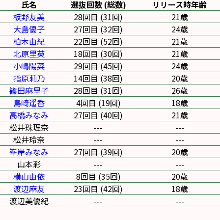
氏名
選抜回数 (総数)
リリース時年齢
板野友美
28回目 (31回)
21歳
大島優子
27回目 (32回)
24歳
柏木由紀
22回目 (52回)
21歳
北原里英
18回目 (30回)
21歳
小嶋陽菜
29回目 (45回)
24歳
指原莉乃
14回目 (38回)
20歳
篠田麻里子
28回目 (31回)
26歳
島崎遥香
4回目 (19回)
18歳
高橋みなみ
27回目 (40回)
21歳
松井珠理奈
---
---
松井玲奈
---
---
峯岸みなみ
27回目 (39回)
20歳
山本彩
---
---
横山由依
8回目 (35回)
20歳
渡辺麻友
23回目 (42回)
18歳
渡辺美優紀
---
---