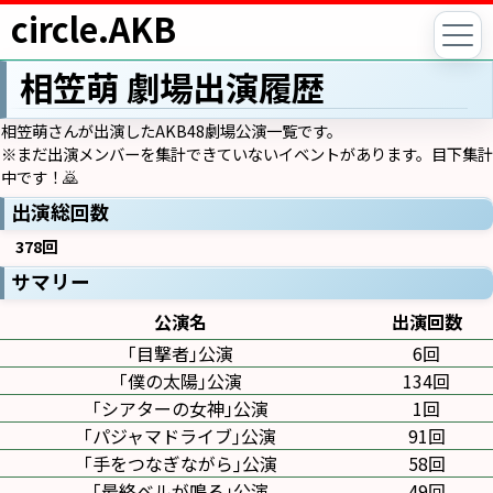
circle.AKB
相笠萌 劇場出演履歴
相笠萌さんが出演したAKB48劇場公演一覧です。
※まだ出演メンバーを集計できていないイベントがあります。目下集計
中です！🙇
出演総回数
378回
サマリー
公演名
出演回数
｢目撃者｣公演
6回
｢僕の太陽｣公演
134回
｢シアターの女神｣公演
1回
｢パジャマドライブ｣公演
91回
｢手をつなぎながら｣公演
58回
｢最終ベルが鳴る｣公演
49回