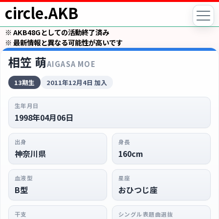
circle.AKB
※ AKB48Gとしての活動終了済み
※ 最新情報と異なる可能性が高いです
相笠 萌
AIGASA MOE
13期生
2011年12月4日 加入
生年月日
1998年04月06日
出身
身長
神奈川県
160cm
血液型
星座
B型
おひつじ座
干支
シングル表題曲選抜