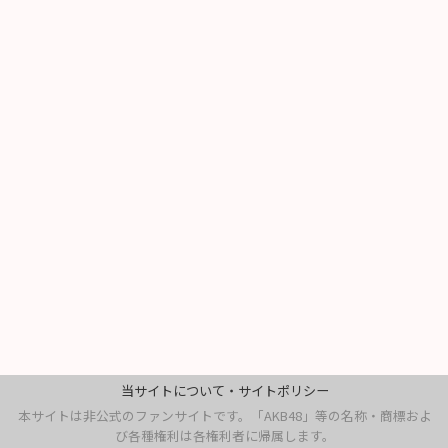
当サイトについて・サイトポリシー
本サイトは非公式のファンサイトです。「AKB48」等の名称・商標およ
び各種権利は各権利者に帰属します。