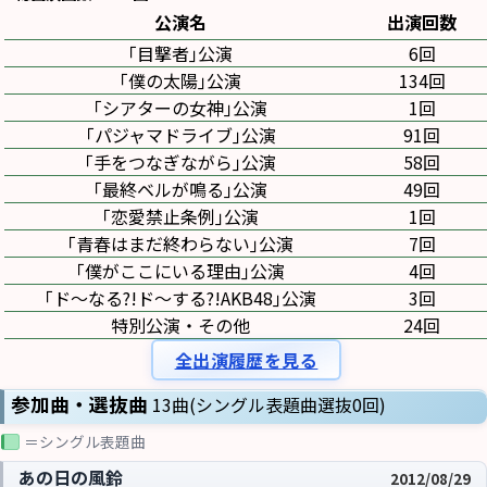
公演名
出演回数
｢目撃者｣公演
6回
｢僕の太陽｣公演
134回
｢シアターの女神｣公演
1回
｢パジャマドライブ｣公演
91回
｢手をつなぎながら｣公演
58回
｢最終ベルが鳴る｣公演
49回
｢恋愛禁止条例｣公演
1回
｢青春はまだ終わらない｣公演
7回
｢僕がここにいる理由｣公演
4回
｢ド〜なる?!ド〜する?!AKB48｣公演
3回
特別公演・その他
24回
全出演履歴を見る
参加曲・選抜曲
13曲(シングル表題曲選抜0回)
＝シングル表題曲
あの日の風鈴
2012/08/29