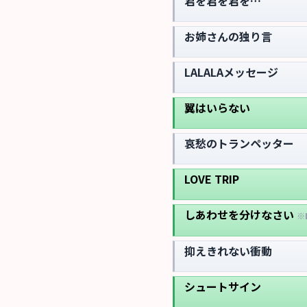
君を君を君を…
お姉さんの独り言
LALALAメッセージ
翼はいらない
哀愁のトランペッター
LOVE TRIP
しあわせを分けなさい
※
抑えきれない衝動
シュートサイン