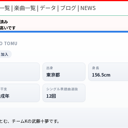
一覧 |
楽曲一覧 |
データ |
ブログ |
NEWS
了済み
が高いです
O TOMU
日 加入
出身
身長
東京都
156.5cm
干支
シングル表題曲選抜
戌年
12回
とむ、チームKの武藤十夢です。