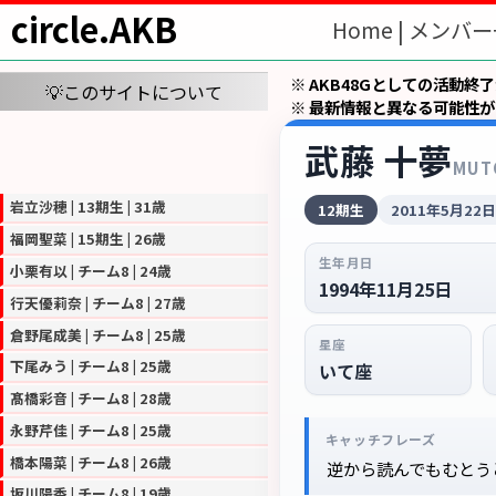
circle.AKB
Home |
メンバー
※ AKB48Gとしての活動終
💡このサイトについて
※ 最新情報と異なる可能性
武藤 十夢
MUT
岩立沙穂 | 13期生 | 31歳
12期生
2011年5月22
福岡聖菜 | 15期生 | 26歳
生年月日
小栗有以 | チーム8 | 24歳
1994年11月25日
行天優莉奈 | チーム8 | 27歳
倉野尾成美 | チーム8 | 25歳
星座
下尾みう | チーム8 | 25歳
いて座
髙橋彩音 | チーム8 | 28歳
永野芹佳 | チーム8 | 25歳
キャッチフレーズ
橋本陽菜 | チーム8 | 26歳
逆から読んでもむとう
坂川陽香 | チーム8 | 19歳