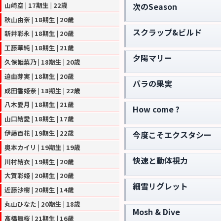
山﨑空 | 17期生 | 22歳
次のSeason
秋山由奈 | 18期生 | 20歳
スクラップ&ビルド
新井彩永 | 18期生 | 20歳
工藤華純 | 18期生 | 21歳
夕陽マリー
久保姫菜乃 | 18期生 | 20歳
迫由芽実 | 18期生 | 20歳
バラの果実
成田香姫奈 | 18期生 | 22歳
八木愛月 | 18期生 | 21歳
How come ?
山口結愛 | 18期生 | 17歳
伊藤百花 | 19期生 | 22歳
今度こそエクスタシー
奥本カイリ | 19期生 | 19歳
快速と動体視力
川村結衣 | 19期生 | 20歳
大賀彩姫 | 20期生 | 20歳
細雪リグレット
近藤沙樹 | 20期生 | 14歳
丸山ひなた | 20期生 | 18歳
Mosh & Dive
髙橋舞桜 | 21期生 | 16歳