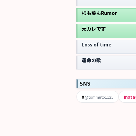
根も葉もRumor
元カレです
Loss of time
運命の歌
SNS
X
Inst
@tommuto1125