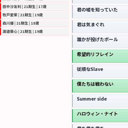
田中沙友利 | 21期生 | 17歳
君の嘘を知っていた
牧戸愛茉 | 21期生 | 19歳
森川優 | 21期生 | 18歳
君は気まぐれ
渡邉葵心 | 21期生 | 19歳
誰かが投げたボール
希望的リフレイン
従順なSlave
僕たちは戦わない
Summer side
ハロウィン・ナイト