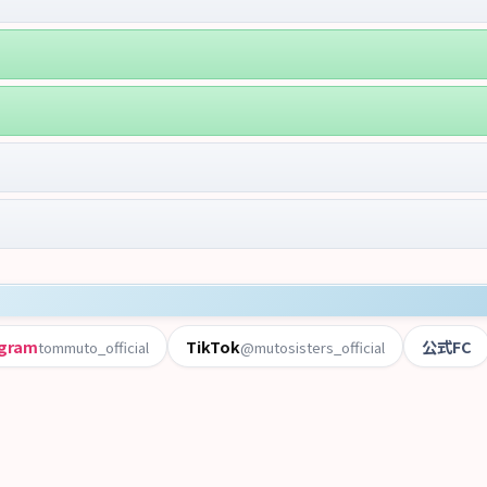
agram
TikTok
公式FC
tommuto_official
@mutosisters_official