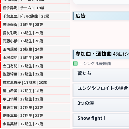
徳永羚海 | チーム8 | 19歳
広告
千葉恵里 | ﾄﾞﾗﾌﾄ2期生 | 22歳
黒須遥香 | 16期生 | 25歳
長友彩海 | 16期生 | 25歳
武藤小麟 | 16期生 | 26歳
山内瑞葵 | 16期生 | 24歳
参加曲・選抜曲
43曲(
山根涼羽 | 16期生 | 25歳
＝シングル表題曲
太田有紀 | 17期生 | 22歳
蕾たち
佐藤綺星 | 17期生 | 22歳
橋本恵理子 | 17期生 | 20歳
ユングやフロイトの場合
畠山希美 | 17期生 | 18歳
平田侑希 | 17期生 | 23歳
3つの涙
布袋百椛 | 17期生 | 21歳
正鋳真優 | 17期生 | 21歳
Show fight !
水島美結 | 17期生 | 22歳