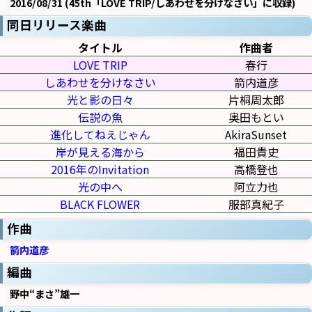
2016/08/31 (45th「LOVE TRIP/しあわせを分けなさい」に収録)
同日リリース楽曲
タイトル
作曲者
LOVE TRIP
春行
しあわせを分けなさい
箭内道彦
光と影の日々
片桐周太郎
伝説の魚
奥田もとい
進化してねえじゃん
AkiraSunset
岸が見える海から
福田貴史
2016年のInvitation
高橋登也
光の中へ
阿立力也
BLACK FLOWER
服部真紀子
作曲
箭内道彦
編曲
野中“まさ”雄一