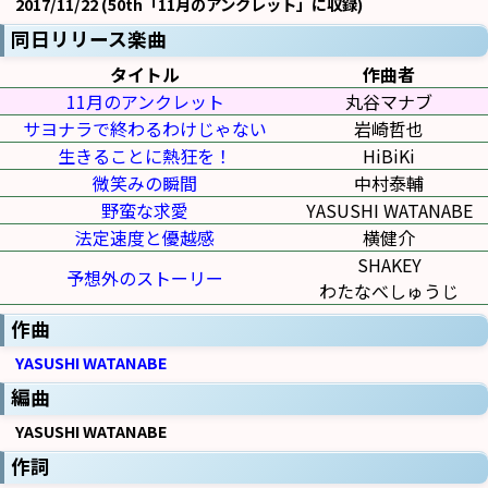
2017/11/22 (50th「11月のアンクレット」に収録)
同日リリース楽曲
タイトル
作曲者
11月のアンクレット
丸谷マナブ
サヨナラで終わるわけじゃない
岩崎哲也
生きることに熱狂を！
HiBiKi
微笑みの瞬間
中村泰輔
野蛮な求愛
YASUSHI WATANABE
法定速度と優越感
横健介
SHAKEY
予想外のストーリー
わたなべしゅうじ
作曲
YASUSHI WATANABE
編曲
YASUSHI WATANABE
作詞