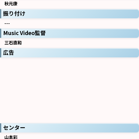
秋元康
振り付け
---
Music Video監督
三石直和
広告
センター
山本彩