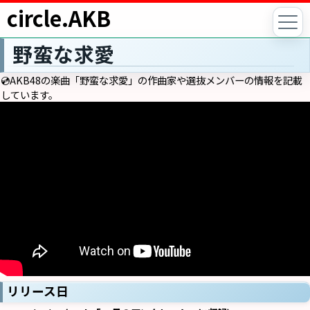
circle.AKB
野蛮な求愛
💿AKB48の楽曲「野蛮な求愛」の作曲家や選抜メンバーの情報を記載
しています。
リリース日