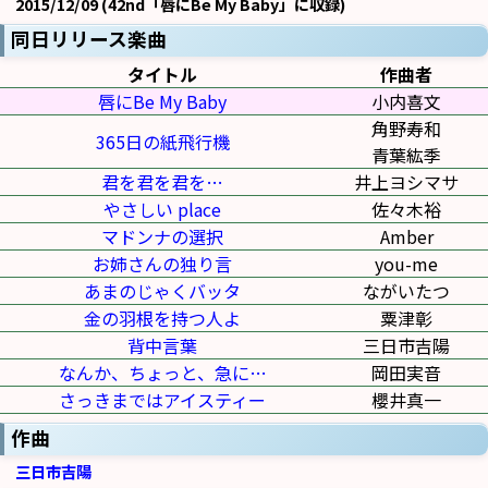
2015/12/09 (42nd「唇にBe My Baby」に収録)
同日リリース楽曲
タイトル
作曲者
唇にBe My Baby
小内喜文
角野寿和
365日の紙飛行機
青葉紘季
君を君を君を…
井上ヨシマサ
やさしい place
佐々木裕
マドンナの選択
Amber
お姉さんの独り言
you-me
あまのじゃくバッタ
ながいたつ
金の羽根を持つ人よ
粟津彰
背中言葉
三日市吉陽
なんか、ちょっと、急に…
岡田実音
さっきまではアイスティー
櫻井真一
作曲
三日市吉陽