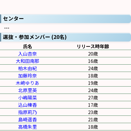
センター
---
選抜・参加メンバー (20名)
氏名
リリース時年齢
入山杏奈
20歳
大和田南那
16歳
柏木由紀
24歳
加藤玲奈
18歳
木﨑ゆりあ
19歳
北原里英
24歳
小嶋陽菜
27歳
込山榛香
17歳
指原莉乃
23歳
島崎遥香
21歳
高橋朱里
18歳