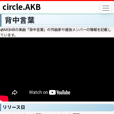
circle.AKB
背中言葉
💿AKB48の楽曲「背中言葉」の作曲家や選抜メンバーの情報を記載し
ています。
リリース日