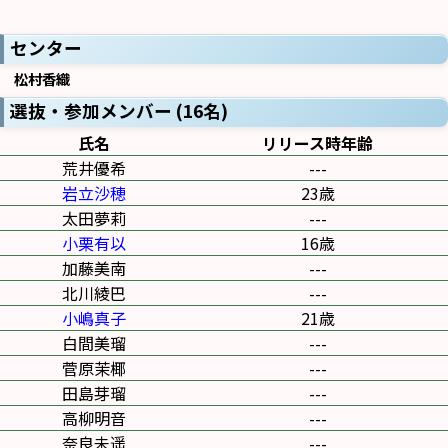
センター
松村香織
選抜・参加メンバー (16名)
氏名
リリース時年齢
荒井優希
---
岩立沙穂
23歳
太田夢莉
---
小栗有以
16歳
加藤美南
---
北川綾巴
---
小嶋真子
21歳
白間美瑠
---
菅原茉椰
---
田島芽瑠
---
高柳明音
---
奈良未遥
---