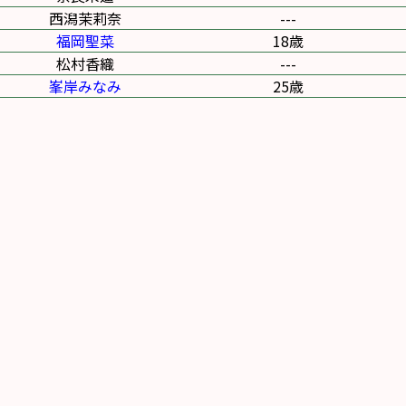
西潟茉莉奈
---
福岡聖菜
18歳
松村香織
---
峯岸みなみ
25歳