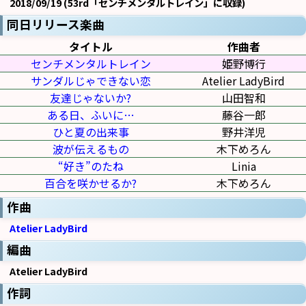
2018/09/19 (53rd「センチメンタルトレイン」に収録)
同日リリース楽曲
タイトル
作曲者
センチメンタルトレイン
姫野博行
サンダルじゃできない恋
Atelier LadyBird
友達じゃないか?
山田智和
ある日、ふいに…
藤谷一郎
ひと夏の出来事
野井洋児
波が伝えるもの
木下めろん
“好き”のたね
Linia
百合を咲かせるか?
木下めろん
作曲
Atelier LadyBird
編曲
Atelier LadyBird
作詞