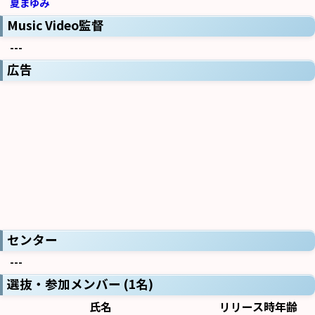
夏まゆみ
Music Video監督
---
広告
センター
---
選抜・参加メンバー (1名)
氏名
リリース時年齢