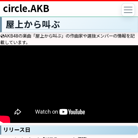
circle.AKB
屋上から叫ぶ
💿AKB48の楽曲「屋上から叫ぶ」の作曲家や選抜メンバーの情報を記
載しています。
リリース日