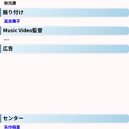
秋元康
振り付け
高良舞子
Music Video監督
---
広告
センター
矢作萌夏