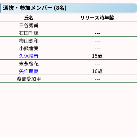
選抜・参加メンバー (8名)
氏名
リリース時年齢
三谷秀甫
---
石田千穂
---
梅山恋和
---
小熊倫実
---
久保怜音
15歳
末永桜花
---
矢作萌夏
16歳
渡部愛加里
---