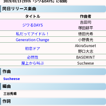
2019/03/13 (55th「ジワるDAYS」に収録)
同日リリース楽曲
タイトル
作曲者
吉田司
ジワるDAYS
塚田耕平
私だってアイドル！
徳田光希
Generation Change
小野貴光
AkiraSunset
初恋ドア
野口大志
必然性
BASEMINT
屋上から叫ぶ
Sucheese
作曲
Sucheese
編曲
三谷秀甫
作詞