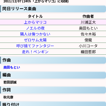
2011/12/07 (24th「上からマリコ」に収録)
同日リリース楽曲
タイトル
作曲者
上からマリコ
川浦正大
ノエルの夜
奥田もとい
隣人は傷つかない
佐々木裕
ゼロサム太陽
俊龍
呼び捨てファンタジー
小川コータ
走れ！ペンギン
織田哲郎
作曲
奥田もとい
編曲
若田部誠
作詞
秋元康
振り付け