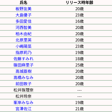
氏名
リリース時年齢
板野友美
20歳
大島優子
23歳
多田愛佳
16歳
河西智美
20歳
柏木由紀
20歳
北原里英
20歳
小嶋陽菜
23歳
指原莉乃
19歳
佐藤すみれ
18歳
篠田麻里子
25歳
高城亜樹
20歳
高橋みなみ
20歳
前田敦子
20歳
松井珠理奈
---
松井玲奈
---
峯岸みなみ
19歳
宮澤佐江
21歳