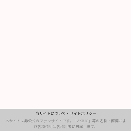
当サイトについて・サイトポリシー
本サイトは非公式のファンサイトです。「AKB48」等の名称・商標およ
び各種権利は各権利者に帰属します。