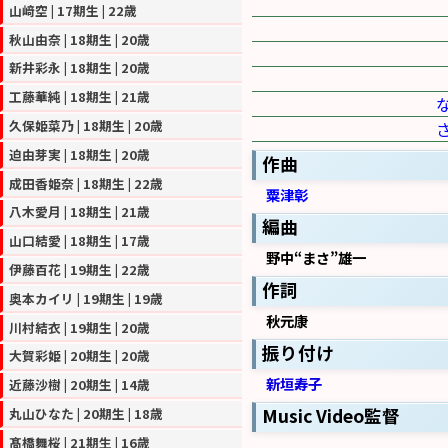
山﨑空 | 17期生 | 22歳
秋山由奈 | 18期生 | 20歳
新井彩永 | 18期生 | 20歳
工藤華純 | 18期生 | 21歳
久保姫菜乃 | 18期生 | 20歳
迫由芽実 | 18期生 | 20歳
作曲
成田香姫奈 | 18期生 | 22歳
粟津彰
八木愛月 | 18期生 | 21歳
編曲
山口結愛 | 18期生 | 17歳
野中“まさ”雄一
伊藤百花 | 19期生 | 22歳
作詞
奥本カイリ | 19期生 | 19歳
秋元康
川村結衣 | 19期生 | 20歳
振り付け
大賀彩姫 | 20期生 | 20歳
新垣寿子
近藤沙樹 | 20期生 | 14歳
Music Video監督
丸山ひなた | 20期生 | 18歳
髙橋舞桜 | 21期生 | 16歳
---