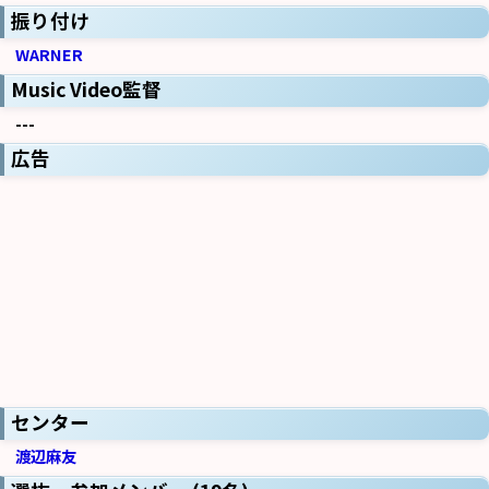
振り付け
WARNER
Music Video監督
---
広告
センター
渡辺麻友