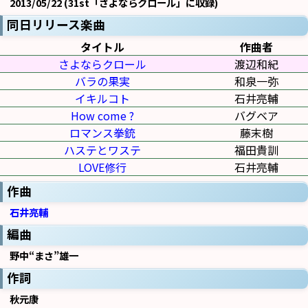
2013/05/22 (31st「さよならクロール」に収録)
同日リリース楽曲
タイトル
作曲者
さよならクロール
渡辺和紀
バラの果実
和泉一弥
イキルコト
石井亮輔
How come ?
バグベア
ロマンス拳銃
藤末樹
ハステとワステ
福田貴訓
LOVE修行
石井亮輔
作曲
石井亮輔
編曲
野中“まさ”雄一
作詞
秋元康