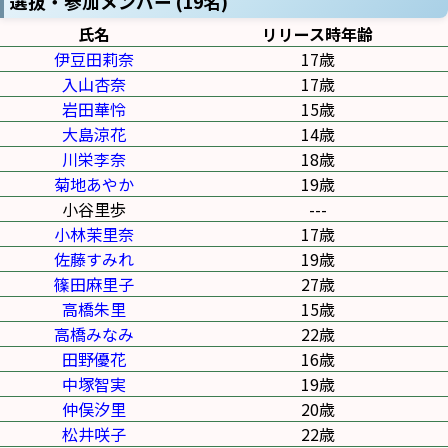
選抜・参加メンバー (19名)
氏名
リリース時年齢
伊豆田莉奈
17歳
入山杏奈
17歳
岩田華怜
15歳
大島涼花
14歳
川栄李奈
18歳
菊地あやか
19歳
小谷里歩
---
小林茉里奈
17歳
佐藤すみれ
19歳
篠田麻里子
27歳
高橋朱里
15歳
高橋みなみ
22歳
田野優花
16歳
中塚智実
19歳
仲俣汐里
20歳
松井咲子
22歳