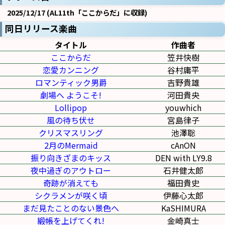
2025/12/17 (AL11th「ここからだ」に収録)
同日リリース楽曲
タイトル
作曲者
ここからだ
笠井快樹
恋愛カンニング
谷村庸平
ロマンティック男爵
吉野貴雄
劇場へ ようこそ!
河田貴央
Lollipop
youwhich
風の待ち伏せ
宮島律子
クリスマスリング
池澤聡
2月のMermaid
cAnON
振り向きざまのキッス
DEN with LY9.8
夜中過ぎのアウトロー
石井健太郎
奇跡が消えても
福田貴史
シクラメンが咲く頃
伊藤心太郎
まだ見たことのない景色へ
KaSHIMURA
緞帳を上げてくれ!
金崎真士