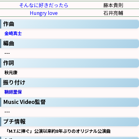
そんなに好きだったら
藤本貴則
Hungry love
石井亮輔
作曲
金崎真士
編曲
---
作詞
秋元康
振り付け
鞘師里保
Music Video監督
---
プチ情報
「M.T.に捧ぐ」公演以来約8年ぶりのオリジナル公演曲