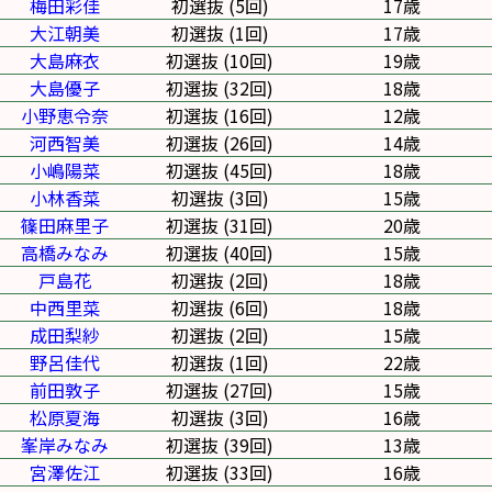
梅田彩佳
初選抜 (5回)
17歳
大江朝美
初選抜 (1回)
17歳
大島麻衣
初選抜 (10回)
19歳
大島優子
初選抜 (32回)
18歳
小野恵令奈
初選抜 (16回)
12歳
河西智美
初選抜 (26回)
14歳
小嶋陽菜
初選抜 (45回)
18歳
小林香菜
初選抜 (3回)
15歳
篠田麻里子
初選抜 (31回)
20歳
高橋みなみ
初選抜 (40回)
15歳
戸島花
初選抜 (2回)
18歳
中西里菜
初選抜 (6回)
18歳
成田梨紗
初選抜 (2回)
15歳
野呂佳代
初選抜 (1回)
22歳
前田敦子
初選抜 (27回)
15歳
松原夏海
初選抜 (3回)
16歳
峯岸みなみ
初選抜 (39回)
13歳
宮澤佐江
初選抜 (33回)
16歳