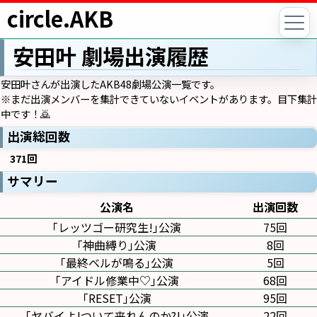
circle.AKB
安田叶 劇場出演履歴
安田叶さんが出演したAKB48劇場公演一覧です。
※まだ出演メンバーを集計できていないイベントがあります。目下集計
中です！🙇
出演総回数
371回
サマリー
公演名
出演回数
｢レッツゴー研究生!｣公演
75回
｢神曲縛り｣公演
8回
｢最終ベルが鳴る｣公演
5回
｢アイドル修業中♡｣公演
68回
｢RESET｣公演
95回
｢ヤバイよ!ついて来れんのか?!｣公演
22回