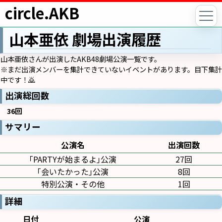
circle.AKB
山本亜依 劇場出演履歴
山本亜依さんが出演したAKB48劇場公演一覧です。
※まだ出演メンバーを集計できていないイベントがあります。目下集計
中です！🙇
出演総回数
36回
サマリー
公演名
出演回数
｢PARTYが始まるよ｣公演
27回
｢会いたかった｣公演
8回
特別公演・その他
1回
詳細
日付
公演