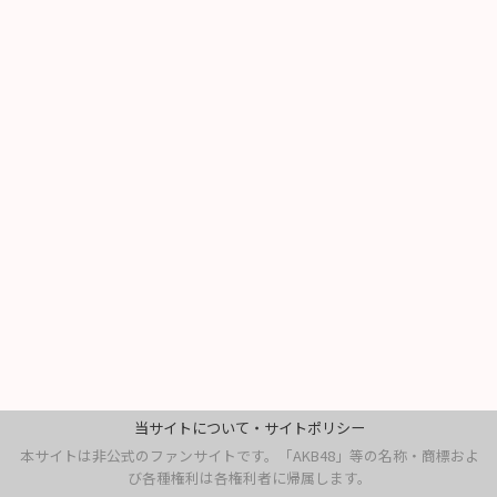
当サイトについて・サイトポリシー
本サイトは非公式のファンサイトです。「AKB48」等の名称・商標およ
び各種権利は各権利者に帰属します。