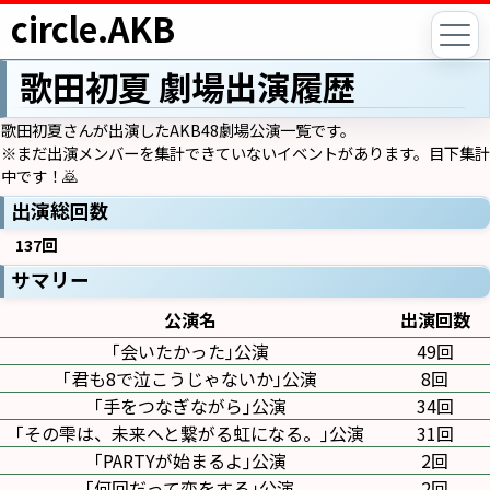
circle.AKB
歌田初夏 劇場出演履歴
歌田初夏さんが出演したAKB48劇場公演一覧です。
※まだ出演メンバーを集計できていないイベントがあります。目下集計
中です！🙇
出演総回数
137回
サマリー
公演名
出演回数
｢会いたかった｣公演
49回
｢君も8で泣こうじゃないか｣公演
8回
｢手をつなぎながら｣公演
34回
｢その雫は、未来へと繋がる虹になる。｣公演
31回
｢PARTYが始まるよ｣公演
2回
｢何回だって恋をする｣公演
2回