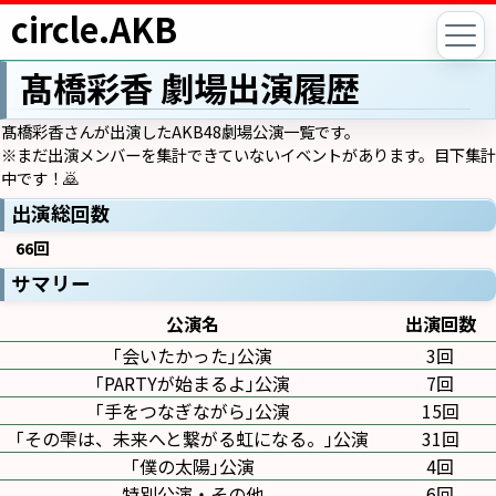
circle.AKB
髙橋彩香 劇場出演履歴
髙橋彩香さんが出演したAKB48劇場公演一覧です。
※まだ出演メンバーを集計できていないイベントがあります。目下集計
中です！🙇
出演総回数
66回
サマリー
公演名
出演回数
｢会いたかった｣公演
3回
｢PARTYが始まるよ｣公演
7回
｢手をつなぎながら｣公演
15回
｢その雫は、未来へと繋がる虹になる。｣公演
31回
｢僕の太陽｣公演
4回
特別公演・その他
6回