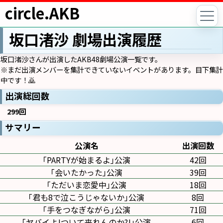
circle.AKB
坂口渚沙 劇場出演履歴
坂口渚沙さんが出演したAKB48劇場公演一覧です。
※まだ出演メンバーを集計できていないイベントがあります。目下集計
中です！🙇
出演総回数
299回
サマリー
公演名
出演回数
｢PARTYが始まるよ｣公演
42回
｢会いたかった｣公演
39回
｢ただいま恋愛中｣公演
18回
｢君も8で泣こうじゃないか｣公演
8回
｢手をつなぎながら｣公演
71回
｢ヤバイよ!ついて来れんのか?!｣公演
6回