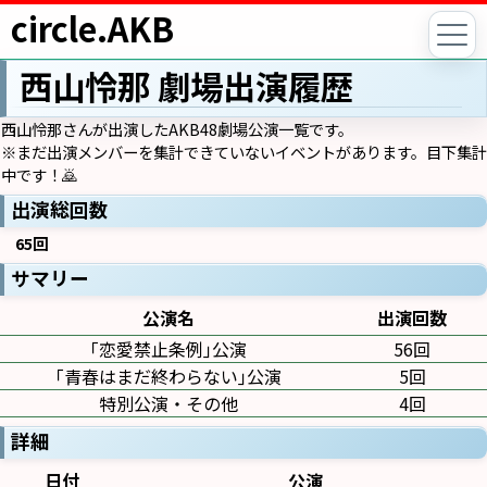
circle.AKB
西山怜那 劇場出演履歴
西山怜那さんが出演したAKB48劇場公演一覧です。
※まだ出演メンバーを集計できていないイベントがあります。目下集計
中です！🙇
出演総回数
65回
サマリー
公演名
出演回数
｢恋愛禁止条例｣公演
56回
｢青春はまだ終わらない｣公演
5回
特別公演・その他
4回
詳細
日付
公演