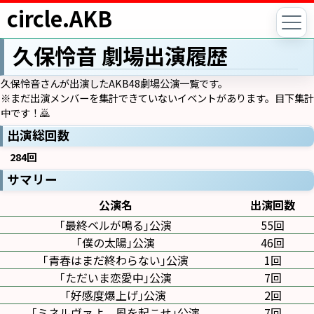
circle.AKB
久保怜音 劇場出演履歴
久保怜音さんが出演したAKB48劇場公演一覧です。
※まだ出演メンバーを集計できていないイベントがあります。目下集計
中です！🙇
出演総回数
284回
サマリー
公演名
出演回数
｢最終ベルが鳴る｣公演
55回
｢僕の太陽｣公演
46回
｢青春はまだ終わらない｣公演
1回
｢ただいま恋愛中｣公演
7回
｢好感度爆上げ｣公演
2回
｢ミネルヴァよ、風を起こせ｣公演
7回