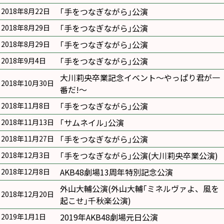
｢手をつなぎながら｣公演
2018年8月22日
｢手をつなぎながら｣公演
2018年8月29日
｢手をつなぎながら｣公演
2018年8月29日
｢手をつなぎながら｣公演
2018年9月4日
大川莉央卒業記念イベント〜やっぱり君が一
2018年10月30日
番だ!〜
｢手をつなぎながら｣公演
2018年11月8日
｢サムネイル｣公演
2018年11月13日
｢手をつなぎながら｣公演
2018年11月27日
｢手をつなぎながら｣公演(大川莉央卒業公演)
2018年12月3日
AKB48劇場13周年特別記念公演
2018年12月8日
外山大輔公演(外山大輔｢ミネルヴァよ、風を
2018年12月20日
起こせ｣千秋楽公演)
2019年AKB48劇場元日公演
2019年1月1日