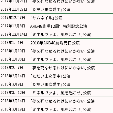
｢夢を死なせるわけにいかない｣公演
2017年11月21日
｢ただいま恋愛中｣公演
2017年11月27日
｢サムネイル｣公演
2017年12月7日
AKB48劇場12周年特別記念公演
2017年12月8日
｢ミネルヴァよ、風を起こせ｣公演
2017年12月14日
2018年AKB48劇場元日公演
2018年1月1日
｢夢を死なせるわけにいかない｣公演
2018年1月10日
｢ミネルヴァよ、風を起こせ｣公演
2018年1月30日
｢夢を死なせるわけにいかない｣公演
2018年2月7日
｢ただいま恋愛中｣公演
2018年2月14日
｢ただいま恋愛中｣公演
2018年3月9日
｢ミネルヴァよ、風を起こせ｣公演
2018年3月12日
｢夢を死なせるわけにいかない｣公演
2018年3月14日
｢ミネルヴァよ、風を起こせ｣公演
2018年3月19日