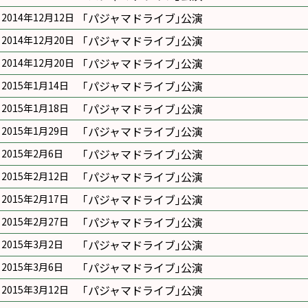
｢パジャマドライブ｣公演
2014年12月12日
｢パジャマドライブ｣公演
2014年12月20日
｢パジャマドライブ｣公演
2014年12月20日
｢パジャマドライブ｣公演
2015年1月14日
｢パジャマドライブ｣公演
2015年1月18日
｢パジャマドライブ｣公演
2015年1月29日
｢パジャマドライブ｣公演
2015年2月6日
｢パジャマドライブ｣公演
2015年2月12日
｢パジャマドライブ｣公演
2015年2月17日
｢パジャマドライブ｣公演
2015年2月27日
｢パジャマドライブ｣公演
2015年3月2日
｢パジャマドライブ｣公演
2015年3月6日
｢パジャマドライブ｣公演
2015年3月12日