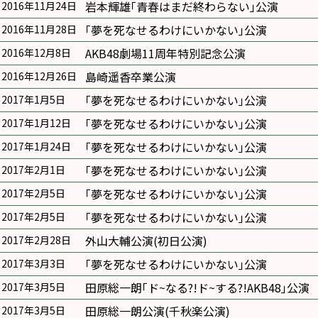
岩本輝雄｢青春はまだ終わらない｣公演
2016年11月24日
｢夢を死なせるわけにいかない｣公演
2016年11月28日
AKB48劇場11周年特別記念公演
2016年12月8日
島崎遥香卒業公演
2016年12月26日
｢夢を死なせるわけにいかない｣公演
2017年1月5日
｢夢を死なせるわけにいかない｣公演
2017年1月12日
｢夢を死なせるわけにいかない｣公演
2017年1月24日
｢夢を死なせるわけにいかない｣公演
2017年2月1日
｢夢を死なせるわけにいかない｣公演
2017年2月5日
｢夢を死なせるわけにいかない｣公演
2017年2月5日
外山大輔公演(初日公演)
2017年2月28日
｢夢を死なせるわけにいかない｣公演
2017年3月3日
田原総一朗｢ド~なる?!ド~する?!AKB48｣公演
2017年3月5日
田原総一朗公演(千秋楽公演)
2017年3月5日