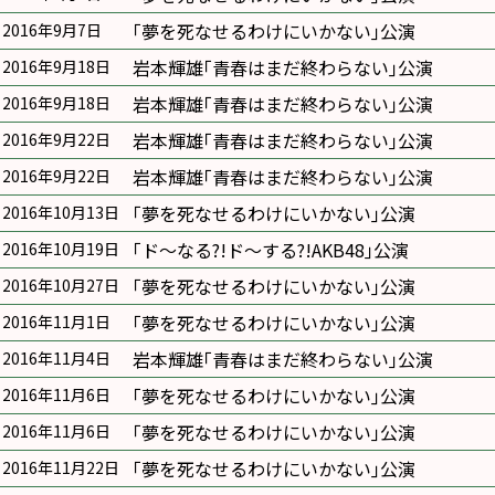
｢夢を死なせるわけにいかない｣公演
2016年9月7日
岩本輝雄｢青春はまだ終わらない｣公演
2016年9月18日
岩本輝雄｢青春はまだ終わらない｣公演
2016年9月18日
岩本輝雄｢青春はまだ終わらない｣公演
2016年9月22日
岩本輝雄｢青春はまだ終わらない｣公演
2016年9月22日
｢夢を死なせるわけにいかない｣公演
2016年10月13日
｢ド〜なる?!ド〜する?!AKB48｣公演
2016年10月19日
｢夢を死なせるわけにいかない｣公演
2016年10月27日
｢夢を死なせるわけにいかない｣公演
2016年11月1日
岩本輝雄｢青春はまだ終わらない｣公演
2016年11月4日
｢夢を死なせるわけにいかない｣公演
2016年11月6日
｢夢を死なせるわけにいかない｣公演
2016年11月6日
｢夢を死なせるわけにいかない｣公演
2016年11月22日