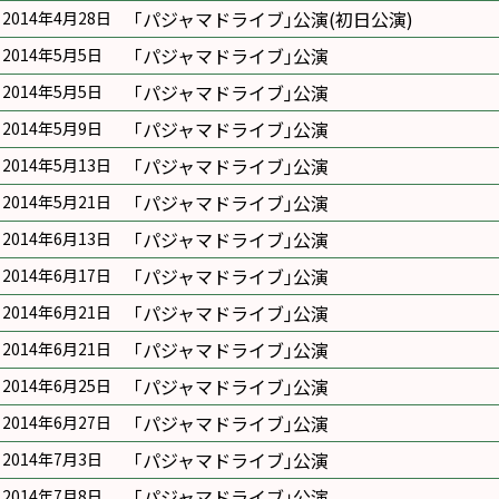
｢パジャマドライブ｣公演(初日公演)
2014年4月28日
｢パジャマドライブ｣公演
2014年5月5日
｢パジャマドライブ｣公演
2014年5月5日
｢パジャマドライブ｣公演
2014年5月9日
｢パジャマドライブ｣公演
2014年5月13日
｢パジャマドライブ｣公演
2014年5月21日
｢パジャマドライブ｣公演
2014年6月13日
｢パジャマドライブ｣公演
2014年6月17日
｢パジャマドライブ｣公演
2014年6月21日
｢パジャマドライブ｣公演
2014年6月21日
｢パジャマドライブ｣公演
2014年6月25日
｢パジャマドライブ｣公演
2014年6月27日
｢パジャマドライブ｣公演
2014年7月3日
｢パジャマドライブ｣公演
2014年7月8日