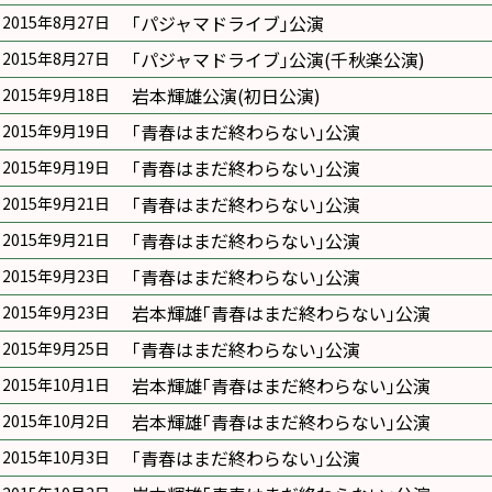
｢パジャマドライブ｣公演
2015年8月27日
｢パジャマドライブ｣公演(千秋楽公演)
2015年8月27日
岩本輝雄公演(初日公演)
2015年9月18日
｢青春はまだ終わらない｣公演
2015年9月19日
｢青春はまだ終わらない｣公演
2015年9月19日
｢青春はまだ終わらない｣公演
2015年9月21日
｢青春はまだ終わらない｣公演
2015年9月21日
｢青春はまだ終わらない｣公演
2015年9月23日
岩本輝雄｢青春はまだ終わらない｣公演
2015年9月23日
｢青春はまだ終わらない｣公演
2015年9月25日
岩本輝雄｢青春はまだ終わらない｣公演
2015年10月1日
岩本輝雄｢青春はまだ終わらない｣公演
2015年10月2日
｢青春はまだ終わらない｣公演
2015年10月3日