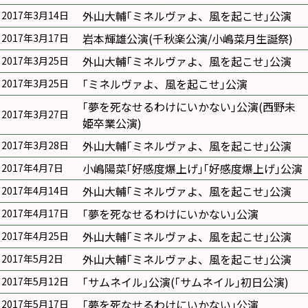
外山大輔｢ミネルヴァよ、風を起こせ｣公演
2017年3月14日
岩本輝雄公演(千秋楽公演/小嶋菜月生誕祭)
2017年3月17日
外山大輔｢ミネルヴァよ、風を起こせ｣公演
2017年3月25日
｢ミネルヴァよ、風を起こせ｣公演
2017年3月25日
｢夢を死なせるわけにいかない｣公演(西野未
2017年3月27日
姫卒業公演)
外山大輔｢ミネルヴァよ、風を起こせ｣公演
2017年3月28日
小嶋陽菜｢好感度爆上げ｣｢好感度爆上げ｣公演
2017年4月7日
外山大輔｢ミネルヴァよ、風を起こせ｣公演
2017年4月14日
｢夢を死なせるわけにいかない｣公演
2017年4月17日
外山大輔｢ミネルヴァよ、風を起こせ｣公演
2017年4月25日
外山大輔｢ミネルヴァよ、風を起こせ｣公演
2017年5月2日
｢サムネイル｣公演(｢サムネイル｣初日公演)
2017年5月12日
｢夢を死なせるわけにいかない｣公演
2017年5月17日