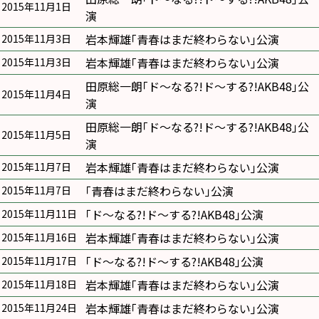
2015年11月1日
演
岩本輝雄｢青春はまだ終わらない｣公演
2015年11月3日
岩本輝雄｢青春はまだ終わらない｣公演
2015年11月3日
田原総一朗｢ド〜なる?!ド〜する?!AKB48｣公
2015年11月4日
演
田原総一朗｢ド〜なる?!ド〜する?!AKB48｣公
2015年11月5日
演
岩本輝雄｢青春はまだ終わらない｣公演
2015年11月7日
｢青春はまだ終わらない｣公演
2015年11月7日
｢ド〜なる?!ド〜する?!AKB48｣公演
2015年11月11日
岩本輝雄｢青春はまだ終わらない｣公演
2015年11月16日
｢ド〜なる?!ド〜する?!AKB48｣公演
2015年11月17日
岩本輝雄｢青春はまだ終わらない｣公演
2015年11月18日
岩本輝雄｢青春はまだ終わらない｣公演
2015年11月24日