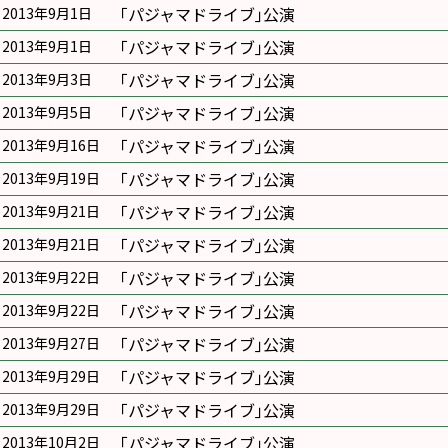
｢パジャマドライブ｣公演
2013年9月1日
｢パジャマドライブ｣公演
2013年9月1日
｢パジャマドライブ｣公演
2013年9月3日
｢パジャマドライブ｣公演
2013年9月5日
｢パジャマドライブ｣公演
2013年9月16日
｢パジャマドライブ｣公演
2013年9月19日
｢パジャマドライブ｣公演
2013年9月21日
｢パジャマドライブ｣公演
2013年9月21日
｢パジャマドライブ｣公演
2013年9月22日
｢パジャマドライブ｣公演
2013年9月22日
｢パジャマドライブ｣公演
2013年9月27日
｢パジャマドライブ｣公演
2013年9月29日
｢パジャマドライブ｣公演
2013年9月29日
｢パジャマドライブ｣公演
2013年10月2日