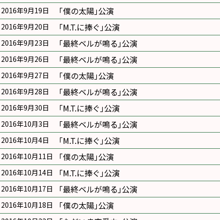
｢僕の太陽｣公演
2016年9月19日
｢M.T.に捧ぐ｣公演
2016年9月20日
｢最終ベルが鳴る｣公演
2016年9月23日
｢最終ベルが鳴る｣公演
2016年9月26日
｢僕の太陽｣公演
2016年9月27日
｢最終ベルが鳴る｣公演
2016年9月28日
｢M.T.に捧ぐ｣公演
2016年9月30日
｢最終ベルが鳴る｣公演
2016年10月3日
｢M.T.に捧ぐ｣公演
2016年10月4日
｢僕の太陽｣公演
2016年10月11日
｢M.T.に捧ぐ｣公演
2016年10月14日
｢最終ベルが鳴る｣公演
2016年10月17日
｢僕の太陽｣公演
2016年10月18日