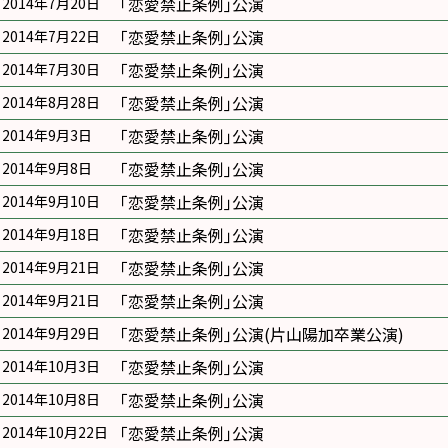
｢恋愛禁止条例｣公演
2014年7月20日
｢恋愛禁止条例｣公演
2014年7月22日
｢恋愛禁止条例｣公演
2014年7月30日
｢恋愛禁止条例｣公演
2014年8月28日
｢恋愛禁止条例｣公演
2014年9月3日
｢恋愛禁止条例｣公演
2014年9月8日
｢恋愛禁止条例｣公演
2014年9月10日
｢恋愛禁止条例｣公演
2014年9月18日
｢恋愛禁止条例｣公演
2014年9月21日
｢恋愛禁止条例｣公演
2014年9月21日
｢恋愛禁止条例｣公演(片山陽加卒業公演)
2014年9月29日
｢恋愛禁止条例｣公演
2014年10月3日
｢恋愛禁止条例｣公演
2014年10月8日
｢恋愛禁止条例｣公演
2014年10月22日