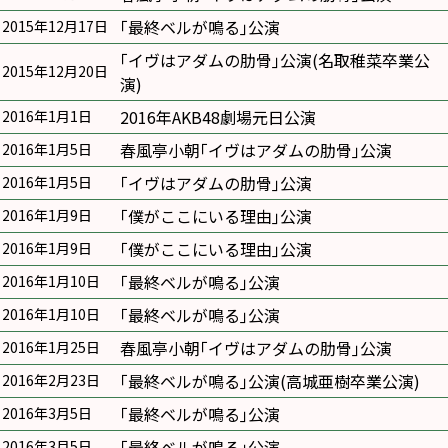
｢最終ベルが鳴る｣公演
2015年12月17日
｢イヴはアダムの肋骨｣公演(名取稚菜卒業公
2015年12月20日
演)
2016年AKB48劇場元日公演
2016年1月1日
春風亭小朝｢イヴはアダムの肋骨｣公演
2016年1月5日
｢イヴはアダムの肋骨｣公演
2016年1月5日
｢僕がここにいる理由｣公演
2016年1月9日
｢僕がここにいる理由｣公演
2016年1月9日
｢最終ベルが鳴る｣公演
2016年1月10日
｢最終ベルが鳴る｣公演
2016年1月10日
春風亭小朝｢イヴはアダムの肋骨｣公演
2016年1月25日
｢最終ベルが鳴る｣公演(高城亜樹卒業公演)
2016年2月23日
｢最終ベルが鳴る｣公演
2016年3月5日
｢最終ベルが鳴る｣公演
2016年3月5日