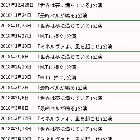
｢世界は夢に満ちている｣公演
2017年12月28日
｢最終ベルが鳴る｣公演
2018年1月24日
｢世界は夢に満ちている｣公演
2018年1月25日
｢M.T.に捧ぐ｣公演
2018年1月27日
｢ミネルヴァよ、風を起こせ｣公演
2018年1月30日
｢世界は夢に満ちている｣公演
2018年2月8日
｢M.T.に捧ぐ｣公演
2018年2月10日
｢M.T.に捧ぐ｣公演
2018年2月10日
｢最終ベルが鳴る｣公演
2018年3月2日
｢世界は夢に満ちている｣公演
2018年3月6日
｢最終ベルが鳴る｣公演
2018年3月8日
｢ミネルヴァよ、風を起こせ｣公演
2018年3月12日
｢世界は夢に満ちている｣公演
2018年3月13日
｢ミネルヴァよ、風を起こせ｣公演
2018年3月19日