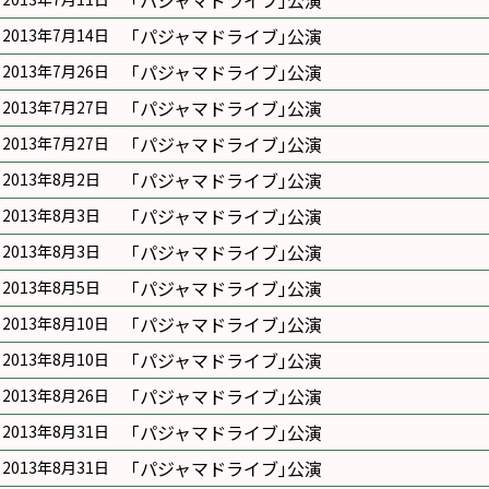
｢パジャマドライブ｣公演
｢パジャマドライブ｣公演
2013年7月14日
｢パジャマドライブ｣公演
2013年7月26日
｢パジャマドライブ｣公演
2013年7月27日
｢パジャマドライブ｣公演
2013年7月27日
｢パジャマドライブ｣公演
2013年8月2日
｢パジャマドライブ｣公演
2013年8月3日
｢パジャマドライブ｣公演
2013年8月3日
｢パジャマドライブ｣公演
2013年8月5日
｢パジャマドライブ｣公演
2013年8月10日
｢パジャマドライブ｣公演
2013年8月10日
｢パジャマドライブ｣公演
2013年8月26日
｢パジャマドライブ｣公演
2013年8月31日
｢パジャマドライブ｣公演
2013年8月31日