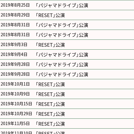
｢パジャマドライブ｣公演
2019年8月25日
｢RESET｣公演
2019年8月29日
｢パジャマドライブ｣公演
2019年8月31日
｢パジャマドライブ｣公演
2019年8月31日
｢RESET｣公演
2019年9月3日
｢パジャマドライブ｣公演
2019年9月4日
｢パジャマドライブ｣公演
2019年9月28日
｢パジャマドライブ｣公演
2019年9月28日
｢RESET｣公演
2019年10月1日
｢RESET｣公演
2019年10月9日
｢RESET｣公演
2019年10月15日
｢RESET｣公演
2019年10月29日
｢RESET｣公演
2019年11月5日
｢RESET｣公演
2019年11月10日