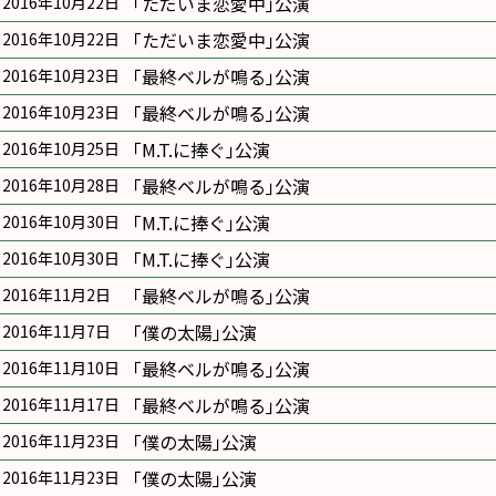
｢ただいま恋愛中｣公演
2016年10月22日
｢ただいま恋愛中｣公演
2016年10月22日
｢最終ベルが鳴る｣公演
2016年10月23日
｢最終ベルが鳴る｣公演
2016年10月23日
｢M.T.に捧ぐ｣公演
2016年10月25日
｢最終ベルが鳴る｣公演
2016年10月28日
｢M.T.に捧ぐ｣公演
2016年10月30日
｢M.T.に捧ぐ｣公演
2016年10月30日
｢最終ベルが鳴る｣公演
2016年11月2日
｢僕の太陽｣公演
2016年11月7日
｢最終ベルが鳴る｣公演
2016年11月10日
｢最終ベルが鳴る｣公演
2016年11月17日
｢僕の太陽｣公演
2016年11月23日
｢僕の太陽｣公演
2016年11月23日