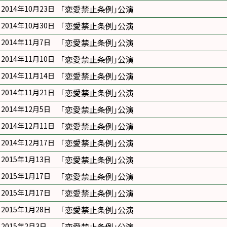
｢恋愛禁止条例｣公演
2014年10月23日
｢恋愛禁止条例｣公演
2014年10月30日
｢恋愛禁止条例｣公演
2014年11月7日
｢恋愛禁止条例｣公演
2014年11月10日
｢恋愛禁止条例｣公演
2014年11月14日
｢恋愛禁止条例｣公演
2014年11月21日
｢恋愛禁止条例｣公演
2014年12月5日
｢恋愛禁止条例｣公演
2014年12月11日
｢恋愛禁止条例｣公演
2014年12月17日
｢恋愛禁止条例｣公演
2015年1月13日
｢恋愛禁止条例｣公演
2015年1月17日
｢恋愛禁止条例｣公演
2015年1月17日
｢恋愛禁止条例｣公演
2015年1月28日
｢恋愛禁止条例｣公演
2015年2月3日