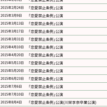
｢恋愛禁止条例｣公演
2015年2月24日
｢恋愛禁止条例｣公演
2015年3月9日
｢恋愛禁止条例｣公演
2015年3月13日
｢恋愛禁止条例｣公演
2015年3月17日
｢恋愛禁止条例｣公演
2015年3月31日
｢恋愛禁止条例｣公演
2015年4月10日
｢恋愛禁止条例｣公演
2015年4月20日
｢恋愛禁止条例｣公演
2015年5月13日
｢恋愛禁止条例｣公演
2015年5月20日
｢恋愛禁止条例｣公演
2015年6月23日
｢恋愛禁止条例｣公演
2015年7月6日
｢恋愛禁止条例｣公演
2015年7月10日
｢恋愛禁止条例｣公演(川栄李奈卒業公演)
2015年8月4日