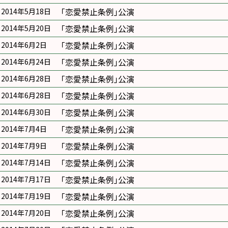
｢恋愛禁止条例｣公演
2014年5月18日
｢恋愛禁止条例｣公演
2014年5月20日
｢恋愛禁止条例｣公演
2014年6月2日
｢恋愛禁止条例｣公演
2014年6月24日
｢恋愛禁止条例｣公演
2014年6月28日
｢恋愛禁止条例｣公演
2014年6月28日
｢恋愛禁止条例｣公演
2014年6月30日
｢恋愛禁止条例｣公演
2014年7月4日
｢恋愛禁止条例｣公演
2014年7月9日
｢恋愛禁止条例｣公演
2014年7月14日
｢恋愛禁止条例｣公演
2014年7月17日
｢恋愛禁止条例｣公演
2014年7月19日
｢恋愛禁止条例｣公演
2014年7月20日