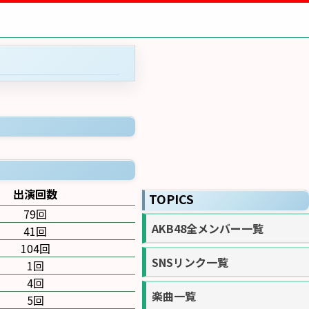
出演回数
TOPICS
79回
AKB48全メンバー一覧
41回
104回
SNSリンク一覧
1回
4回
楽曲一覧
5回