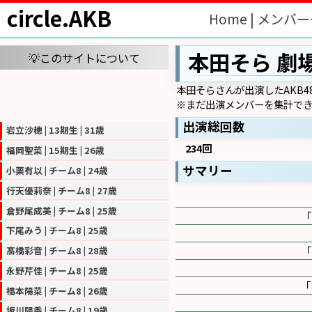
circle.AKB
Home |
メンバー
本田そら 劇
💡このサイトについて
本田そらさんが出演したAKB4
※まだ出演メンバーを集計でき
出演総回数
岩立沙穂 | 13期生 | 31歳
234回
福岡聖菜 | 15期生 | 26歳
サマリー
小栗有以 | チーム8 | 24歳
行天優莉奈 | チーム8 | 27歳
倉野尾成美 | チーム8 | 25歳
下尾みう | チーム8 | 25歳
髙橋彩音 | チーム8 | 28歳
永野芹佳 | チーム8 | 25歳
橋本陽菜 | チーム8 | 26歳
坂川陽香 | チーム8 | 19歳