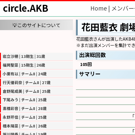
circle.AKB
Home |
メンバー
花田藍衣 劇
💡このサイトについて
花田藍衣さんが出演したAKB4
※まだ出演メンバーを集計でき
出演総回数
岩立沙穂 | 13期生 | 31歳
105回
福岡聖菜 | 15期生 | 26歳
サマリー
小栗有以 | チーム8 | 24歳
行天優莉奈 | チーム8 | 27歳
倉野尾成美 | チーム8 | 25歳
下尾みう | チーム8 | 25歳
髙橋彩音 | チーム8 | 28歳
永野芹佳 | チーム8 | 25歳
橋本陽菜 | チーム8 | 26歳
坂川陽香 | チーム8 | 19歳