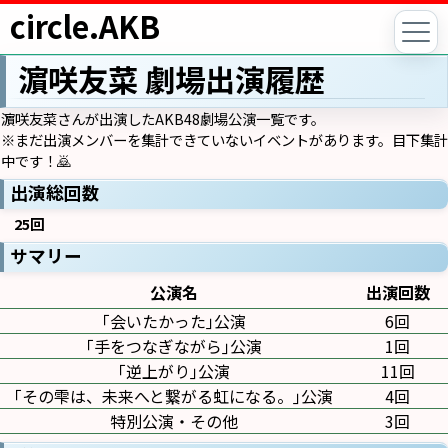
circle.AKB
濵咲友菜 劇場出演履歴
濵咲友菜さんが出演したAKB48劇場公演一覧です。
※まだ出演メンバーを集計できていないイベントがあります。目下集計
中です！🙇
出演総回数
25回
サマリー
公演名
出演回数
｢会いたかった｣公演
6回
｢手をつなぎながら｣公演
1回
｢逆上がり｣公演
11回
｢その雫は、未来へと繋がる虹になる。｣公演
4回
特別公演・その他
3回