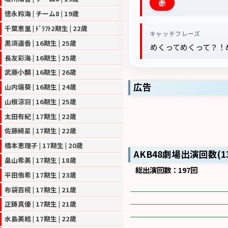
赤
徳永羚海 | チーム8 | 19歳
千葉恵里 | ﾄﾞﾗﾌﾄ2期生 | 22歳
キャッチフレーズ
黒須遥香 | 16期生 | 25歳
めくってめくって？！
長友彩海 | 16期生 | 25歳
武藤小麟 | 16期生 | 26歳
広告
山内瑞葵 | 16期生 | 24歳
山根涼羽 | 16期生 | 25歳
太田有紀 | 17期生 | 22歳
佐藤綺星 | 17期生 | 22歳
橋本恵理子 | 17期生 | 20歳
AKB48劇場出演回数(
畠山希美 | 17期生 | 18歳
総出演回数：197回
平田侑希 | 17期生 | 23歳
布袋百椛 | 17期生 | 21歳
正鋳真優 | 17期生 | 21歳
水島美結 | 17期生 | 22歳