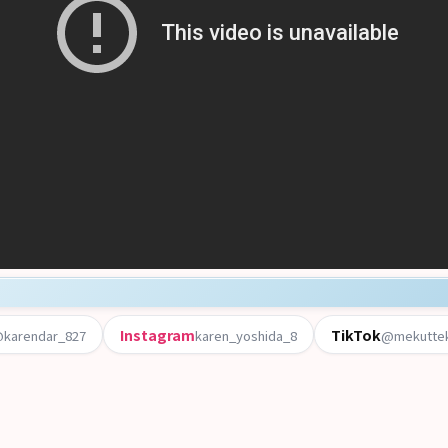
Instagram
TikTok
karendar_827
karen_yoshida_8
@mekuttek