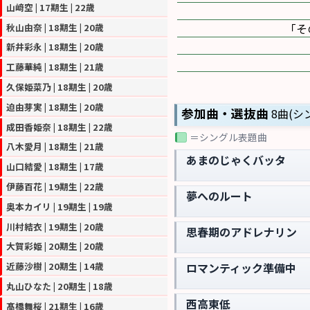
山﨑空 | 17期生 | 22歳
｢
秋山由奈 | 18期生 | 20歳
新井彩永 | 18期生 | 20歳
工藤華純 | 18期生 | 21歳
久保姫菜乃 | 18期生 | 20歳
迫由芽実 | 18期生 | 20歳
参加曲・選抜曲
8曲(シ
成田香姫奈 | 18期生 | 22歳
＝シングル表題曲
八木愛月 | 18期生 | 21歳
あまのじゃくバッタ
山口結愛 | 18期生 | 17歳
伊藤百花 | 19期生 | 22歳
夢へのルート
奥本カイリ | 19期生 | 19歳
川村結衣 | 19期生 | 20歳
思春期のアドレナリン
大賀彩姫 | 20期生 | 20歳
ロマンティック準備中
近藤沙樹 | 20期生 | 14歳
丸山ひなた | 20期生 | 18歳
西高東低
髙橋舞桜 | 21期生 | 16歳