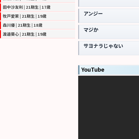
田中沙友利 | 21期生 | 17歳
アンジー
牧戸愛茉 | 21期生 | 19歳
森川優 | 21期生 | 18歳
マジか
渡邉葵心 | 21期生 | 19歳
サヨナラじゃない
YouTube