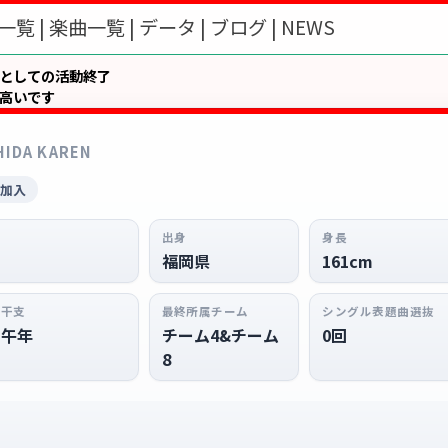
一覧 |
楽曲一覧 |
データ |
ブログ |
NEWS
48Gとしての活動終了
が高いです
HIDA KAREN
 加入
出身
身長
福岡県
161cm
干支
最終所属チーム
シングル表題曲選抜
午年
チーム4&チーム
0回
8