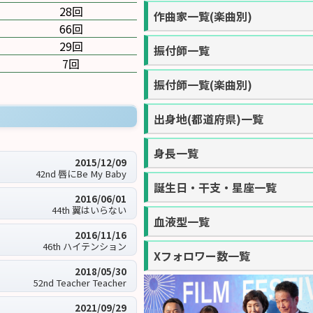
28回
作曲家一覧(楽曲別)
66回
29回
振付師一覧
7回
振付師一覧(楽曲別)
出身地(都道府県)一覧
身長一覧
2015/12/09
42nd 唇にBe My Baby
誕生日・干支・星座一覧
2016/06/01
44th 翼はいらない
血液型一覧
2016/11/16
46th ハイテンション
Xフォロワー数一覧
2018/05/30
52nd Teacher Teacher
2021/09/29