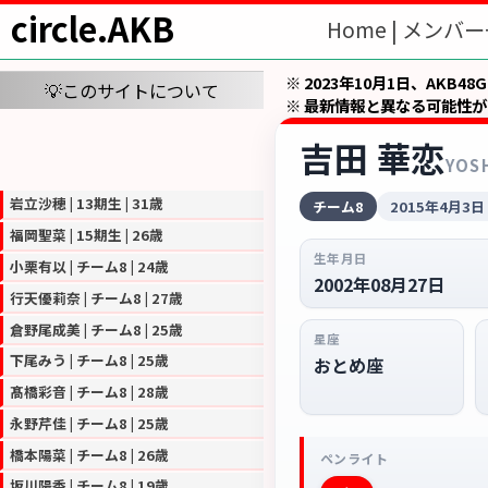
circle.AKB
Home |
メンバー
※ 2023年10月1日、AKB
💡このサイトについて
※ 最新情報と異なる可能性
吉田 華恋
YOS
岩立沙穂 | 13期生 | 31歳
チーム8
2015年4月3日
福岡聖菜 | 15期生 | 26歳
生年月日
小栗有以 | チーム8 | 24歳
2002年08月27日
行天優莉奈 | チーム8 | 27歳
倉野尾成美 | チーム8 | 25歳
星座
下尾みう | チーム8 | 25歳
おとめ座
髙橋彩音 | チーム8 | 28歳
永野芹佳 | チーム8 | 25歳
橋本陽菜 | チーム8 | 26歳
ペンライト
坂川陽香 | チーム8 | 19歳