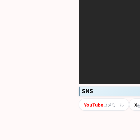
SNS
YouTube
X
ユメミール
@