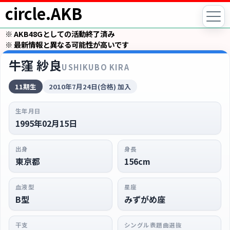
circle.AKB
※ AKB48Gとしての活動終了済み
※ 最新情報と異なる可能性が高いです
牛窪 紗良
USHIKUBO KIRA
11期生
2010年7月24日(合格) 加入
生年月日
1995年02月15日
出身
身長
東京都
156cm
血液型
星座
B型
みずがめ座
干支
シングル表題曲選抜