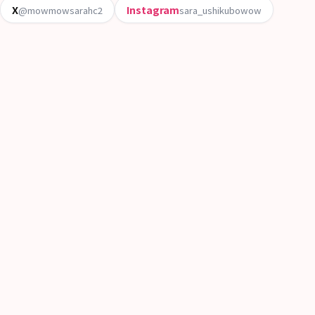
X
Instagram
@mowmowsarahc2
sara_ushikubowow