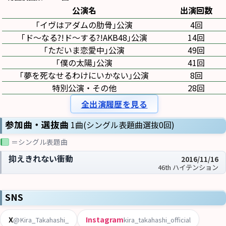
公演名
出演回数
｢イヴはアダムの肋骨｣公演
4回
｢ド〜なる?!ド〜する?!AKB48｣公演
14回
｢ただいま恋愛中｣公演
49回
｢僕の太陽｣公演
41回
｢夢を死なせるわけにいかない｣公演
8回
特別公演・その他
28回
全出演履歴を見る
参加曲・選抜曲
1曲(シングル表題曲選抜0回)
＝シングル表題曲
抑えきれない衝動
2016/11/16
46th ハイテンション
SNS
X
Instagram
@Kira_Takahashi_
kira_takahashi_official