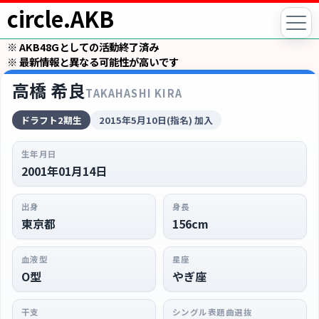
circle.AKB
※ AKB48Gとしての活動終了済み
※ 最新情報と異なる可能性が高いです
高橋 希良
TAKAHASHI KIRA
ドラフト2期生
2015年5月10日(指名) 加入
生年月日
2001年01月14日
出身
身長
東京都
156cm
血液型
星座
O型
やぎ座
干支
シングル表題曲選抜