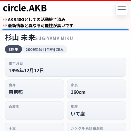
circle.AKB
※ AKB48Gとしての活動終了済み
※ 最新情報と異なる可能性が高いです
杉山 未来
SUGIYAMA MIKU
8期生
2009年5月(合格) 加入
生年月日
1995年12月12日
出身
身長
東京都
160cm
血液型
星座
---
いて座
干支
シングル表題曲選抜