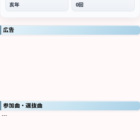
亥年
0回
広告
参加曲・選抜曲
---