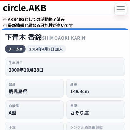
circle.AKB
※ AKB48Gとしての活動終了済み
※ 最新情報と異なる可能性が高いです
下青木 香鈴
SHIMOAOKI KARIN
チーム8
2014年4月3日 加入
生年月日
2000年10月28日
出身
身長
鹿児島県
148.3cm
血液型
星座
A型
さそり座
干支
シングル表題曲選抜