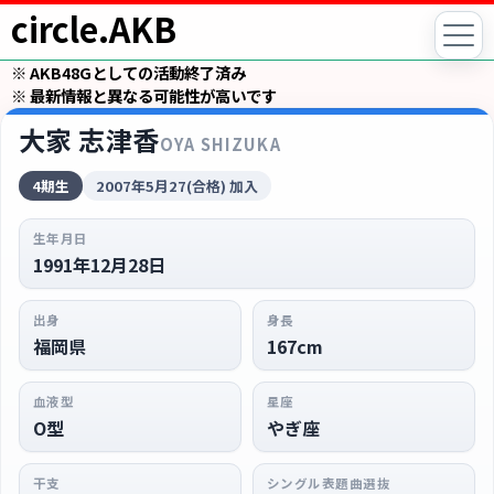
circle.AKB
※ AKB48Gとしての活動終了済み
※ 最新情報と異なる可能性が高いです
大家 志津香
OYA SHIZUKA
4期生
2007年5月27(合格) 加入
生年月日
1991年12月28日
出身
身長
福岡県
167cm
血液型
星座
O型
やぎ座
干支
シングル表題曲選抜