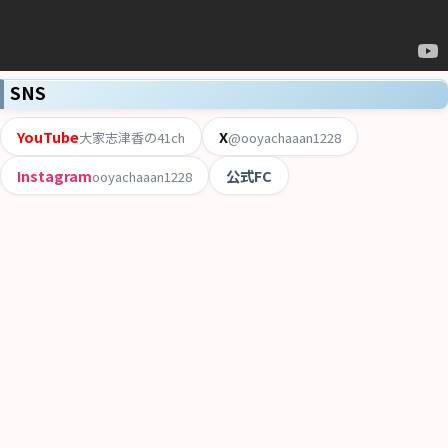
SNS
YouTube
X
大家志津香の41ch
@ooyachaaan1228
Instagram
公式FC
ooyachaaan1228