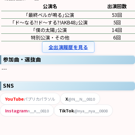
公演名
出演回数
｢最終ベルが鳴る｣公演
53回
｢ド〜なる?!ド〜する?!AKB48｣公演
5回
｢僕の太陽｣公演
14回
特別公演・その他
6回
全出演履歴を見る
参加曲・選抜曲
---
SNS
YouTube
X
パプリカパラソル
@N__N__0810
Instagram
TikTok
n__n__0810
@nya__nya__0808