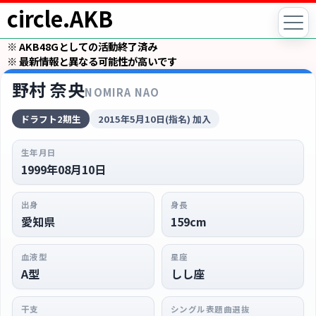
circle.AKB
※ AKB48Gとしての活動終了済み
※ 最新情報と異なる可能性が高いです
野村 奈央
NOMIRA NAO
ドラフト2期生
2015年5月10日(指名) 加入
生年月日
1999年08月10日
出身
身長
愛知県
159cm
血液型
星座
A型
しし座
干支
シングル表題曲選抜